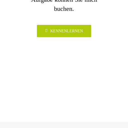
buchen.
KENNENLERNEN
E. Klaubert | Kommunikationsdesigner |
Visionär | Design · Marketing · Werbung