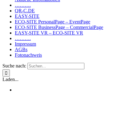
……….
QR-C.DE
EASY-SITE
ECO-SITE PersonalPage – EventPage
ECO-SITE BusinessPage – CommercialPage
EASY-SITE VR – ECO-SITE VR
……….
Impressum
AGBs
Fotonachweis
Suche nach:
Laden...