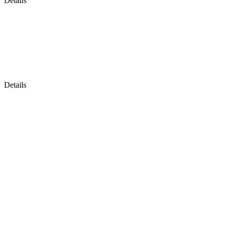
Details
ECO-SITE INTERNETPRODUKTE
ECO-SITE
COMMERCIALPAGE
Umfassende, vielseitige Internetpräsenzen
Details
Gut.
Fangen wir