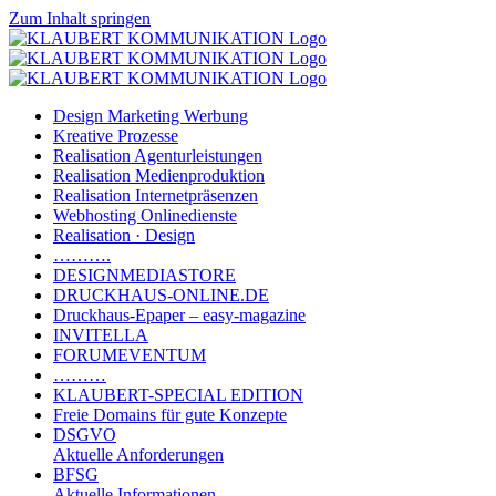
Zum Inhalt springen
Design Marketing Werbung
Kreative Prozesse
Realisation Agenturleistungen
Realisation Medienproduktion
Realisation Internetpräsenzen
Webhosting Onlinedienste
Realisation · Design
……….
DESIGNMEDIASTORE
DRUCKHAUS-ONLINE.DE
Druckhaus-Epaper – easy-magazine
INVITELLA
FORUMEVENTUM
………
KLAUBERT-SPECIAL EDITION
Freie Domains für gute Konzepte
DSGVO
Aktuelle Anforderungen
BFSG
Aktuelle Informationen