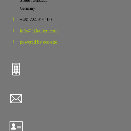
31688 Nienstädt
Germany
+495724-391100
info@eklaubert.com
powered by eco-site