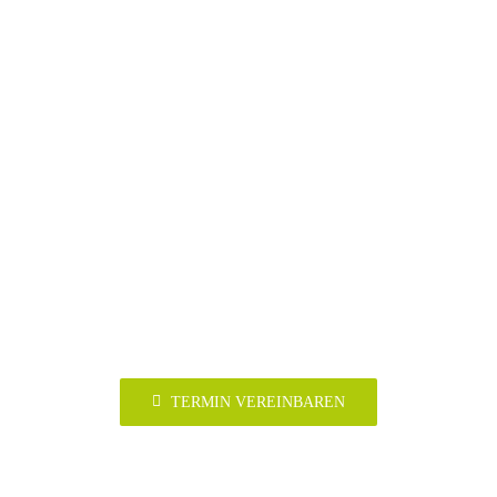
Gut.
Fangen
wir an.
TERMIN VEREINBAREN